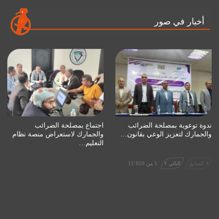
أخبار في صور
ندوة توعوية بمصلحة الضرائب
اجتماع بمصلحة الضرائب
والجمارك لتعزيز الوعي بقانون…
والجمارك لاستعراض منصة نظام
التعليم…
السابق
التالي
1 من 11٬859