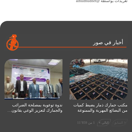
تغريدات بواسطة @alhudhudnet
أخبار في صور
مكتب جمارك ذمار يضبط كميات
ندوة توعوية بمصلحة الضرائب
من البضائع المهربة والممنوعة
والجمارك لتعزيز الوعي بقانون…
السابق
التالي
1 من 11٬859