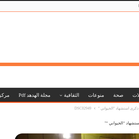
لات
صحة
منوعات
الثقافية
مجلة الهدهد Pdf
مركز
 ذكرى استشهاد “الخيواني “
DSC02949
ستشهاد “الخيواني “"