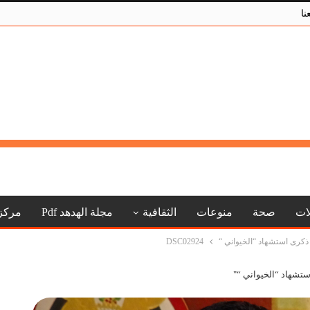
نا
لات
صحة
منوعات
الثقافية
مجلة الهدهد Pdf
مركز
 ذكرى استشهاد “الخيواني “
DSC02924
ستشهاد “الخيواني “"