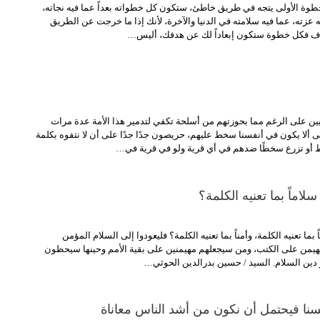
طوة الأولى يتجه في طريق خاطئ، ستكون كل خطواته بعداً عما فيه نجاته،
ه عزته، عما فيه سلامته في الدنيا والآخرة، لأنك إذا ما خرجت عن الطريق
دف فكل خطوة ستكون إبعاداً لك عن هدفك، أليس…
كيين على الرغم مما بحوزتهم من أسلحة تكفي لتدمير هذا الأمة عدة مرات
ى ألا يكون في أنفسنا سخط عليهم، حريصون جدًا جدًا على أن لا نتفوه بكلمة
أو تزرع سخطًا ضدهم في أي قرية ولو في قرية في…
لاماً بما تعنيه الكلمة؟
بما تعنيه الكلمة، وأمناً بما تعنيه الكلمة؟ فليعودوا إلى السلام المؤمن
 مهيمن على الكتب، ومن سيجعلهم مهيمنين على بقية الأمم وحينها سيحظون
و دين السلام. السيد / حسين بدرالدين الحوثي…
نفسنا فيحتمل أن نكون من أشد الناس معاناة