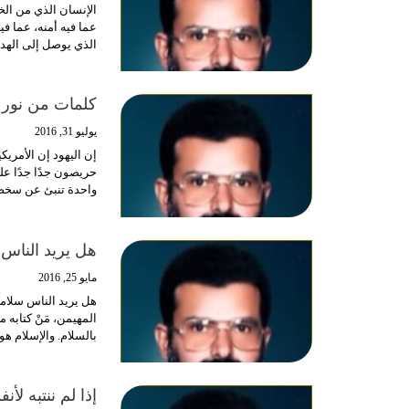
الإنسان الذي من الخ
عما فيه أمنه، عما في
الذي يوصل إلى اله
كلمات من نور
يوليو 31, 2016
إن اليهود إن الأمري
حريصون جدًا جدًا عل
واحدة تنبئ عن سخط 
هل يريد الناس س
مايو 25, 2016
هل يريد الناس سلاماً 
المهيمن، مَنْ كتابه
بالسلام. والإسلام ه
إذا لم ننتبه لأ