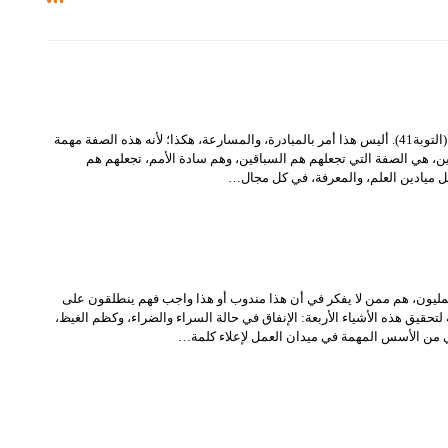
{انْفِرُواْ خِفَافاً وَثِقَالاً}(التوبة41). أليس هذا أمر بالمبادرة، والمسارعة، هكذا؛ لأنه هذه الصفة مهمة
ين، هي الصفة التي تجعلهم هم السباقين، وهم سادة الأمم، تجعلهم هم
ميادين العلم، والمعرفة، في كل مجال…
ليون، هم ممن لا يفكر في أن هذا مندوب أو هذا واجب فهم ينطلقون على
ة لتحقيق هذه الأشياء الأربعة: الإنفاق في حالة السراء والضراء، وكظم الغيظ،
 من الأسس المهمة في ميدان العمل لإعلاء كلمة…