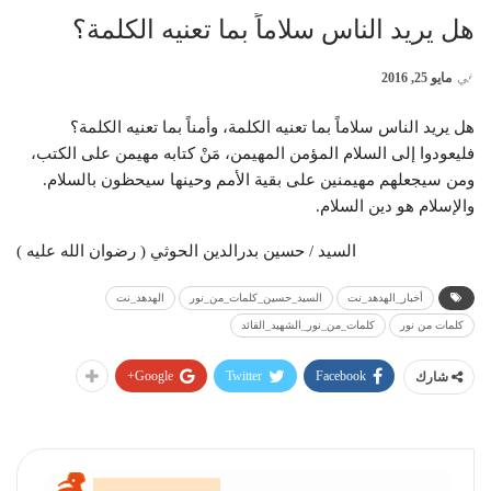
هل يريد الناس سلاماً بما تعنيه الكلمة؟
في
مايو 25, 2016
هل يريد الناس سلاماً بما تعنيه الكلمة، وأمناً بما تعنيه الكلمة؟
فليعودوا إلى السلام المؤمن المهيمن، مَنْ كتابه مهيمن على الكتب،
ومن سيجعلهم مهيمنين على بقية الأمم وحينها سيحظون بالسلام.
والإسلام هو دين السلام.
السيد / حسين بدرالدين الحوثي ( رضوان الله عليه )
أخبار_الهدهد_نت
السيد_حسين_كلمات_من_نور
الهدهد_نت
كلمات من نور
كلمات_من_نور_الشهيد_القائد
Google+
Twitter
Facebook
شارك