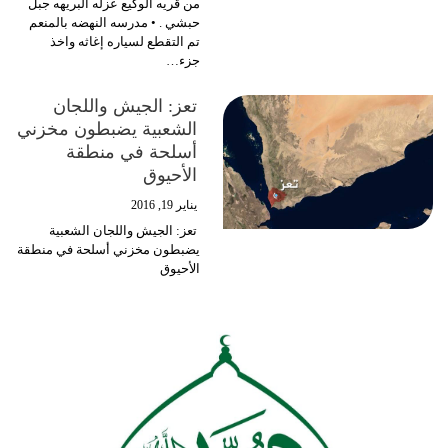
من قريه الوكيع عزله البريهه جبل
حبشي . • مدرسه النهضه بالمنعم
تم التقطع لسياره إغاثه واخذ
جزء…
تعز: الجيش واللجان
الشعبية يضبطون مخزني
أسلحة في منطقة
الأحيوق
يناير 19, 2016
تعز: الجيش واللجان الشعبية
يضبطون مخزني أسلحة في منطقة
الأحيوق