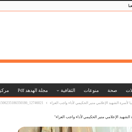
نا
لات
صحة
منوعات
الثقافية
مجلة الهدهد Pdf
مركز
ليا ﻷسرة الشهيد الإعلامي منير الحكيمي ﻷداء واجب العزاء
12746021_1506235186350186_618764367_n
 الشهيد الإعلامي منير الحكيمي ﻷداء واجب العزاء"