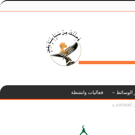
 الوسائط
فعاليات وانشطة