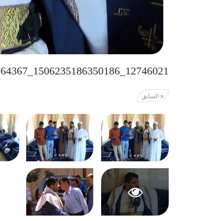
12746021_1506235186350186_618764367_n
السابق