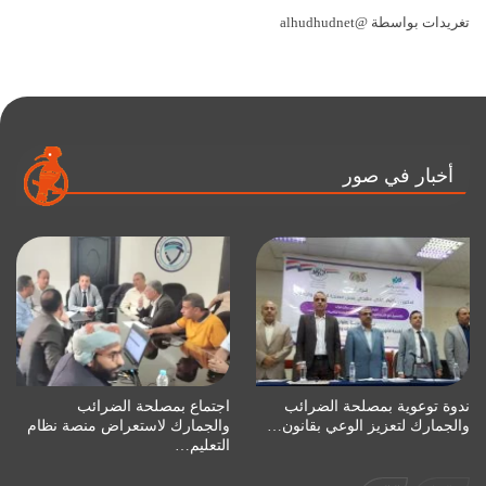
تغريدات بواسطة @alhudhudnet
أخبار في صور
ندوة توعوية بمصلحة الضرائب
اجتماع بمصلحة الضرائب
والجمارك لتعزيز الوعي بقانون…
والجمارك لاستعراض منصة نظام
التعليم…