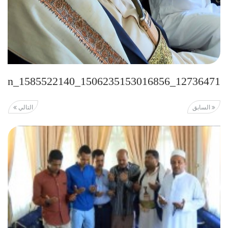
12736471_1506235153016856_1585522140_n
السابق
التالي