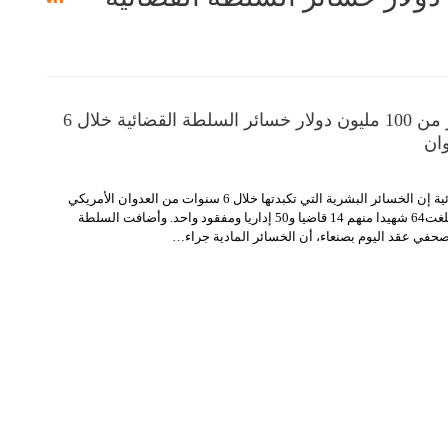
64 شهيداً وأكثر من 100 مليون دولار خسائر السلطة القضائية خلال 6
ان
قالت السلطة القضائية إن الخسائر البشرية التي تكبدتها خلال 6 سنوات من العدوان الأمريكي
السعودي الإماراتي بلغت64 شهيدا منهم 14 قاضيا و50 إداريا ومفقود واحد. وأضافت السلطة
حفي عقد اليوم بصنعاء، أن الخسائر المادية جراء
…