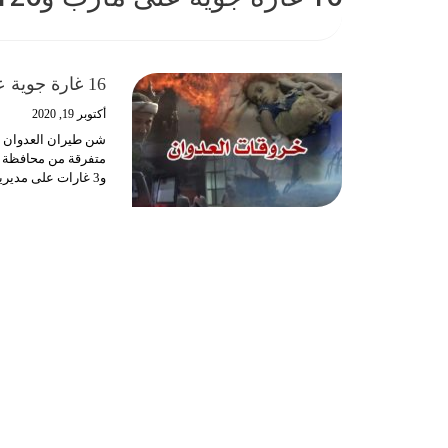
16 غارة جوية على مأرب و126 خرقا لاتفاق التهدئة بالحديدة
أكتوبر 19, 2020
متفرقة من محافظة 
و3 غارات على مديريتي رحبة وجبل مراد و6 غارات على مديرية صرواح بمحافظة