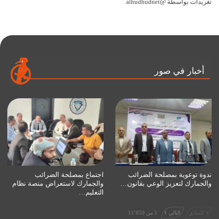
تغريدات بواسطة @alhudhudnet
أخبار في صور
ندوة توعوية بمصلحة الضرائب
اجتماع بمصلحة الضرائب
والجمارك لتعزيز الوعي بقانون…
والجمارك لاستعراض منصة نظام
التعليم…
السابق
التالي
1 من 11٬859