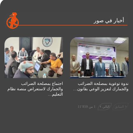
أخبار في صور
ندوة توعوية بمصلحة الضرائب
اجتماع بمصلحة الضرائب
والجمارك لتعزيز الوعي بقانون…
والجمارك لاستعراض منصة نظام
التعليم…
السابق
التالي
1 من 11٬859