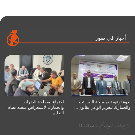
أخبار في صور
ندوة توعوية بمصلحة الضرائب
اجتماع بمصلحة الضرائب
والجمارك لتعزيز الوعي بقانون…
والجمارك لاستعراض منصة نظام
التعليم…
السابق
التالي
1 من 11٬859