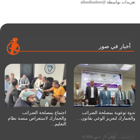
تغريدات بواسطة @alhudhudnet
أخبار في صور
ندوة توعوية بمصلحة الضرائب
اجتماع بمصلحة الضرائب
والجمارك لتعزيز الوعي بقانون…
والجمارك لاستعراض منصة نظام
التعليم…
السابق
التالي
1 من 11٬859