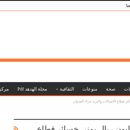
نا
لات
صحة
منوعات
الثقافية
مجلة الهدهد Pdf
مركز
الاتصالات: أكثر من 3 تريليون ريال يمني خسائر قطاع