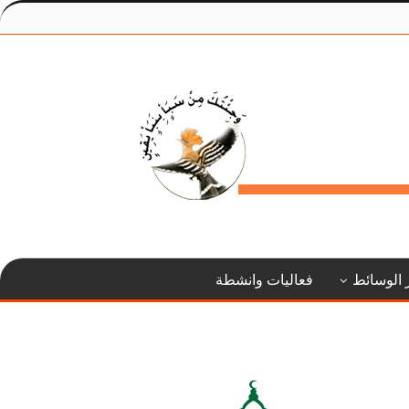
 الوسائط
فعاليات وانشطة