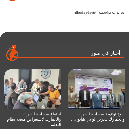
تغريدات بواسطة @alhudhudnet
أخبار في صور
ندوة توعوية بمصلحة الضرائب
اجتماع بمصلحة الضرائب
والجمارك لتعزيز الوعي بقانون…
والجمارك لاستعراض منصة نظام
التعليم…