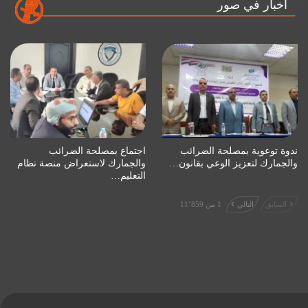
أخبار في صور
ندوة توعوية بمصلحة الضرائب
اجتماع بمصلحة الضرائب
والجمارك لتعزيز الوعي بقانون…
والجمارك لاستعراض منصة نظام
التعليم…
السابق
التالي
1 من 11٬859