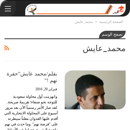
الصفحة الرئيسية
محمد_عايش
تصفح الوسم
محمد_عايش
بقلم/محمد عايش”حفرة
نهم !”
فبراير 20, 2016
وانهزمت أول محاولة سعودية
للتوجه نحو صنعاء؛ هزيمةً صريحة..
لقد صار الأمر رسمياً الآن بعد مرور
أسبوع على المحاولة الانتحارية التي
أقدم عليها العدوان معلناً سيطرته
على "فرضة نهم". وما حدث في نهم
ملحمة لا شيء يفصلها عن الأساطير