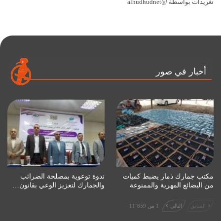
تغريدات بواسطة @alhudhudnet
أخبار في صور
مكتب جمارك ذمار يضبط كميات
ندوة توعوية بمصلحة الضرائب
من البضائع المهربة والممنوعة
والجمارك لتعزيز الوعي بقانون…
السابق
التالي
1 من 11٬859