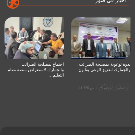
أخبار في صور
ندوة توعوية بمصلحة الضرائب
اجتماع بمصلحة الضرائب
والجمارك لتعزيز الوعي بقانون…
والجمارك لاستعراض منصة نظام
التعليم…
السابق
التالي
1 من 11٬859