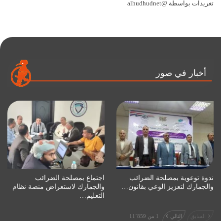
تغريدات بواسطة @alhudhudnet
أخبار في صور
ندوة توعوية بمصلحة الضرائب
اجتماع بمصلحة الضرائب
والجمارك لتعزيز الوعي بقانون…
والجمارك لاستعراض منصة نظام
التعليم…
السابق
التالي
1 من 11٬859