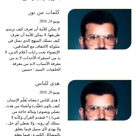
كلمات من نور
يونيو 24, 2016
لا يمكن للأمة أن تعرف كيف ترسم
طريقها، لا يمكن للأمة أن تعرف
كيف تسلك المنهج الذي تمثل في
سلوكه الالتفاف مع الصادقين،
الإنضواء تحت رايات أعلام الدين، لا
بد من استقراء الأحداث، لا بد من
معرفة الأسباب، لابد من معرفة
الخلفيات. السيد / حسين…
هدى للناس
يونيو 20, 2016
( هدى للناس ) معناه يُعلّم الإنسان
كيف يكون (طيِّب) وأشياء من هذه ،
يصلي ويصوم ( وماله حاجة من
شيء ) !! فنقدم القرآن وكأنه لا
يمتلك أي رؤيه ، ولا يعطي أي حل ،
ولا يهدي لأي سبيل فيما يتعلق
بالمشاكل الكبيرة ، فيما يتعلق