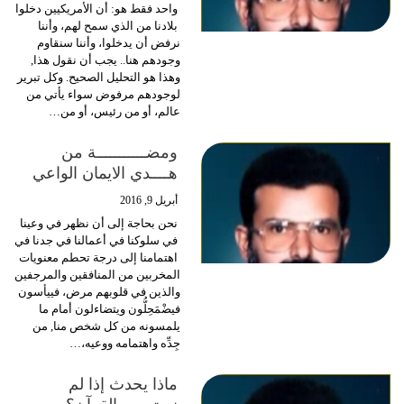
واحد فقط هو: أن الأمريكيين دخلوا
بلادنا من الذي سمح لهم، وأننا
نرفض أن يدخلوا، وأننا سنقاوم
وجودهم هنا.. يجب أن نقول هذا,
وهذا هو التحليل الصحيح. وكل تبرير
لوجودهم مرفوض سواء يأتي من
عالم، أو من رئيس، أو من…
ومضـــــــــــة من
هــــدي الايمان الواعي
أبريل 9, 2016
نحن بحاجة إلى أن نظهر في وعينا
في سلوكنا في أعمالنا في جدنا في
اهتمامنا إلى درجة تحطم معنويات
المخربين من المنافقين والمرجفين
والذين في قلوبهم مرض، فييأسون
فيضْمَحِلُّون ويتضاءلون أمام ما
يلمسونه من كل شخص منا, من
جِدِّه واهتمامه ووعيه،…
ماذا يحدث إذا لم