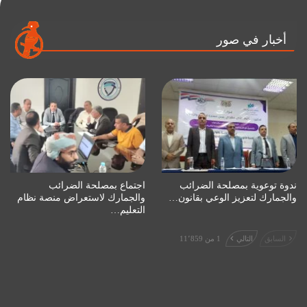
أخبار في صور
ندوة توعوية بمصلحة الضرائب
اجتماع بمصلحة الضرائب
والجمارك لتعزيز الوعي بقانون…
والجمارك لاستعراض منصة نظام
التعليم…
السابق
التالي
1 من 11٬859