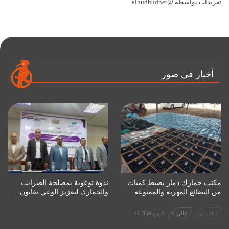
تغريدات بواسطة @alhudhudnet
أخبار في صور
مكتب جمارك ذمار يضبط كميات
ندوة توعوية بمصلحة الضرائب
من البضائع المهربة والممنوعة
والجمارك لتعزيز الوعي بقانون…
السابق
التالي
1 من 11٬859