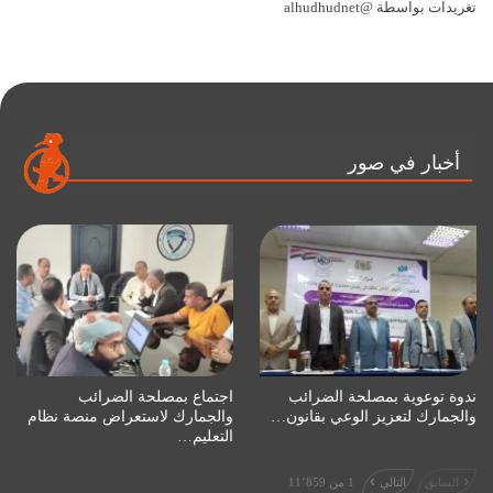
تغريدات بواسطة @alhudhudnet
أخبار في صور
ندوة توعوية بمصلحة الضرائب
اجتماع بمصلحة الضرائب
والجمارك لتعزيز الوعي بقانون…
والجمارك لاستعراض منصة نظام
التعليم…
السابق
التالي
1 من 11٬859