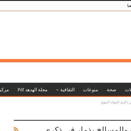
نا
لات
صحة
منوعات
الثقافية
مجلة الهدهد Pdf
مركز
 ذكرى المولد النبوي
ت والمسالخ بذمار في ذكرى