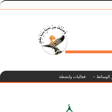
 الوسائط
فعاليات وانشطة