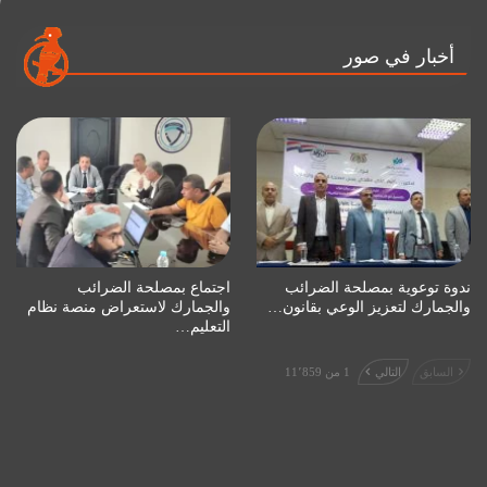
أخبار في صور
ندوة توعوية بمصلحة الضرائب
اجتماع بمصلحة الضرائب
والجمارك لتعزيز الوعي بقانون…
والجمارك لاستعراض منصة نظام
التعليم…
السابق
التالي
1 من 11٬859