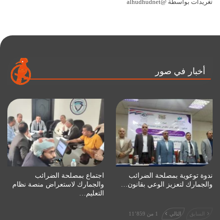
تغريدات بواسطة @alhudhudnet
أخبار في صور
ندوة توعوية بمصلحة الضرائب
اجتماع بمصلحة الضرائب
والجمارك لتعزيز الوعي بقانون…
والجمارك لاستعراض منصة نظام
التعليم…
السابق
التالي
1 من 11٬859