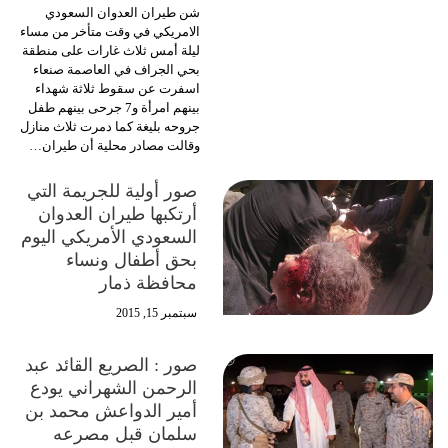
شن طيران العدوان السعودي
الامريكي في وقت متأخر من مساء
ليلة أمس ثلاث غارات على منطقة
بحي الجراف في العاصمة صنعاء
اسفرت عن سقوط ثلاثة شهداء
بينهم امرأة و7 جرحى بينهم طفل
جروحه بليغة كما دمرت ثلاث منازل
وقالت مصادر محلية أن طيران…
صور أولية للجريمة التي
أرتكبها طيران العدوان
السعودي الأمريكي اليوم
بحق أطفال ونساء
محافظة ذمار
سبتمبر 15, 2015
صور : الصريع القائد عبد
الرحمن الشهراني يودع
أمير الدواعش محمد بن
سلمان قبل مصرعه