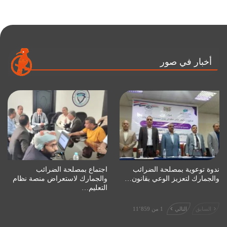
أخبار في صور
ندوة توعوية بمصلحة الضرائب
اجتماع بمصلحة الضرائب
والجمارك لتعزيز الوعي بقانون…
والجمارك لاستعراض منصة نظام
التعليم…
السابق
التالي
1 من 11٬859