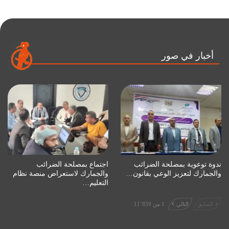
أخبار في صور
ندوة توعوية بمصلحة الضرائب
اجتماع بمصلحة الضرائب
والجمارك لتعزيز الوعي بقانون…
والجمارك لاستعراض منصة نظام
التعليم…
السابق
التالي
1 من 11٬859