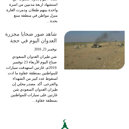
استشهاد اربعة مدنيين من اسرة
واحدة بينهم طفلان. ودمرت الغارة
منزل مواطن في منطقة سنع
بحدة…
شاهد صور ضحايا مجزرة
العدوان اليوم في حجة
نوفمبر 23, 2016
شن طيران العدوان السعودي
صباح اليوم اﻷربعاء 23 نوفمبر
2016م، غارتين استهدفت سيارات
للمواطنين بمنطقة عقاوة ما ادت
لسقوط عدد كبير من الشهداء
والجرحى. أكد مصدر محلي إن
طيران العدوان السعودي شن
غارتين على سيارات للمواطنين
بمنطقة عقاوة…