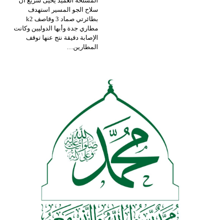
المسلحة العميد يحيى سريع أن
سلاح الجو المسير استهدف
بطائرتي صماد 3 وقاصف k2
مطاري جدة وأبها الدوليين وكانت
الإصابة دقيقة نتج عنها توقف
المطارين
…