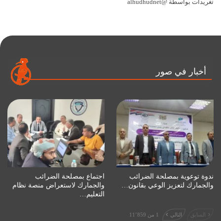
تغريدات بواسطة @alhudhudnet
أخبار في صور
ندوة توعوية بمصلحة الضرائب
اجتماع بمصلحة الضرائب
والجمارك لتعزيز الوعي بقانون…
والجمارك لاستعراض منصة نظام
التعليم…
السابق
التالي
1 من 11٬859