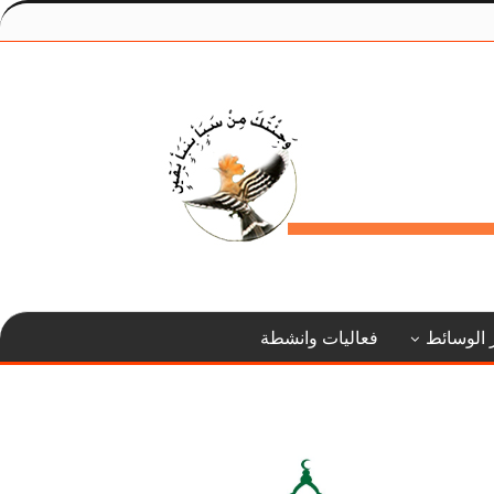
 الوسائط
فعاليات وانشطة