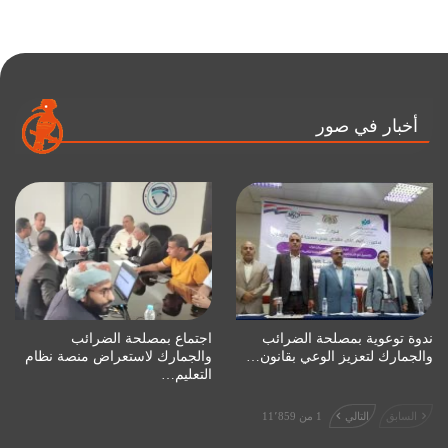
أخبار في صور
ندوة توعوية بمصلحة الضرائب
اجتماع بمصلحة الضرائب
والجمارك لتعزيز الوعي بقانون…
والجمارك لاستعراض منصة نظام
التعليم…
السابق
التالي
1 من 11٬859