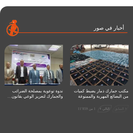
أخبار في صور
مكتب جمارك ذمار يضبط كميات
ندوة توعوية بمصلحة الضرائب
من البضائع المهربة والممنوعة
والجمارك لتعزيز الوعي بقانون…
السابق
التالي
1 من 11٬859