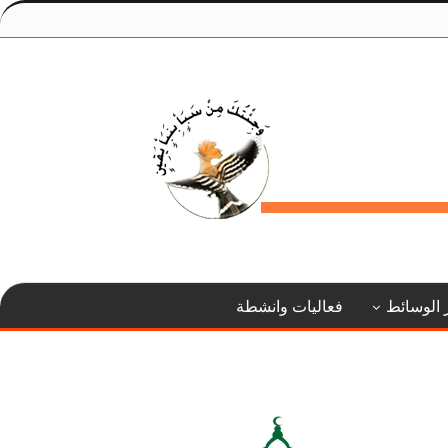
 الوسائط
فعاليات وانشطة