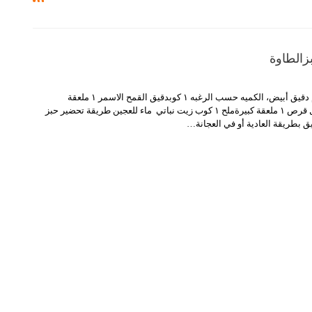
الطاوة
مقادير ١⁄٢ كيلوغرام دقيق أبيض، الكميه حسب الرغبه ١ كوبدقيق القمح الاسمر ١ ملعقة
كبيرةسمن، لرش كل قرص ١ ملعقة كبيرةملح ١ كوب زيت نباتي ماء للعجين طريقة تحضير حبز