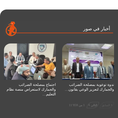
أخبار في صور
ندوة توعوية بمصلحة الضرائب
اجتماع بمصلحة الضرائب
والجمارك لتعزيز الوعي بقانون…
والجمارك لاستعراض منصة نظام
التعليم…
السابق
التالي
1 من 11٬859