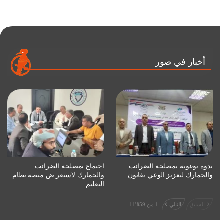
أخبار في صور
ندوة توعوية بمصلحة الضرائب
اجتماع بمصلحة الضرائب
والجمارك لتعزيز الوعي بقانون…
والجمارك لاستعراض منصة نظام
التعليم…
السابق
التالي
1 من 11٬859