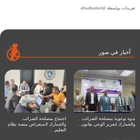
تغريدات بواسطة @alhudhudnet
أخبار في صور
ندوة توعوية بمصلحة الضرائب
اجتماع بمصلحة الضرائب
والجمارك لتعزيز الوعي بقانون…
والجمارك لاستعراض منصة نظام
التعليم…