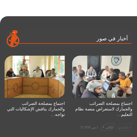
أخبار في صور
اجتماع بمصلحة الضرائب
اجتماع بمصلحة الضرائب
والجمارك لاستعراض منصة نظام
والجمارك يناقش الإشكاليات التي
التعليم…
تواجه…
السابق
التالي
1 من 11٬858