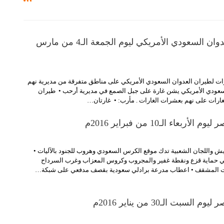
رصد جرائم العدوان السعودي الأمريكي ليوم الجمعة الـ4 من مارس
ات لطيران العدوان السعودي الأمريكي على مناطق متفرقة من مديرية نهم
سعودي الأمريكي يشن غارة على جبل الصمع في مديرية أرحب • طيران
غارات على نهم بعشرات الغارات . مأرب: • غارتان…
أربعاء الـ10 من فبراير 2016م
يش واللجان الشعبية تدك موقع الكرس السعودي وهروب للجنود بالآليات •
ي حماية قزع ونقطة غفير والمجروب وكروس المعزاب وغرب السرداح
يت المشقف • اعطاب مدرعة برادلي سعودية بقصف مدفعي على شبكة…
لسبت الـ30 من يناير 2016م