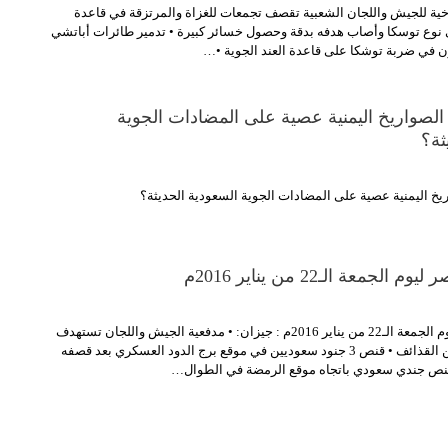
وخية للجيش واللجان الشعبية تقصف تجمعات للغزاة والمرتزقة في قاعدة
ي نوع توسكا وأصاب هدفه بدقة وحصول خسائر كبيرة • تدمير طائرات أباتشي
ن في ضربة توشكا على قاعدة العند الجوية •…
 الصواريخ اليمنية عصية على المضادات الجوية
ثة؟
اريخ اليمنية عصية على المضادات الجوية السعودية الحديثة؟
لجمعة الـ22 من يناير 2016م
رصد بشائر النصر ليوم الجمعة الـ22 من يناير 2016م : جيزان: • مدفعية الجيش واللجان تستهدف
موقع الضبعة بعدد من القذائف • قنص 3 جنود سعوديين في موقع برج الدود العسكري بعد قصفه
قنص جندي سعودي باتجاه موقع الرمضة في الطوال…