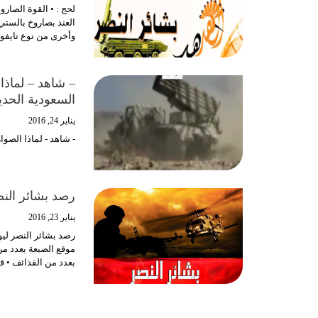
لحج : • القوة الصار
العند بصاروخ بالست
وأخرى من نوع تايفو
– شاهد – لماذا
السعودية الحدي
يناير 24, 2016
- شاهد - لماذا الصو
رصد بشائر النصر ليوم ا
يناير 23, 2016
بعدد من القذائف • 