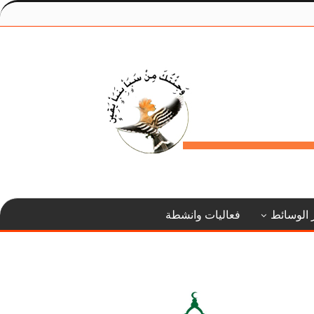
 الوسائط
فعاليات وانشطة