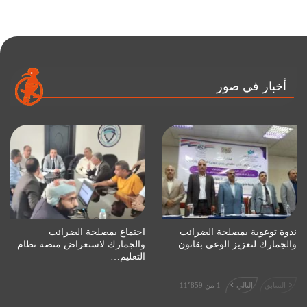
أخبار في صور
ندوة توعوية بمصلحة الضرائب
اجتماع بمصلحة الضرائب
والجمارك لتعزيز الوعي بقانون…
والجمارك لاستعراض منصة نظام
التعليم…
السابق
التالي
1 من 11٬859