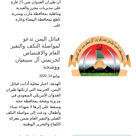
أن طيران العدوان شن 25 غارة
على مديريات مجزر والعبدية
وماهلية بمحافظة مأرب ومدرية
ناطع بمحافظة البيضاء وغارة
على
…
قبائل اليمن تدعو
لمواصلة النكف والنفير
العام والاقتصاص
لجريمتي آل سبيعيان
ووشحة
يوليو 14, 2020
الهدهد- اخبار محلية
أدانت قبائل
اليمن، الجريمة التي ارتكبها طيران
العدوان الأمريكي السعودي في
مديرية وشحة بمحافظة حجة
وسقط على إثرها 9 شهداء نساء
وأطفال، ودعت إلى مواصلة النكف
القبلي والنفير العام ضمن معركة
الكفاح والتحرير الوطنية
…