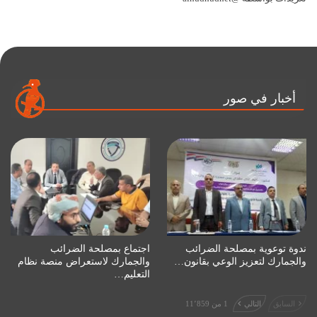
أخبار في صور
ندوة توعوية بمصلحة الضرائب
اجتماع بمصلحة الضرائب
والجمارك لتعزيز الوعي بقانون…
والجمارك لاستعراض منصة نظام
التعليم…
السابق
التالي
1 من 11٬859