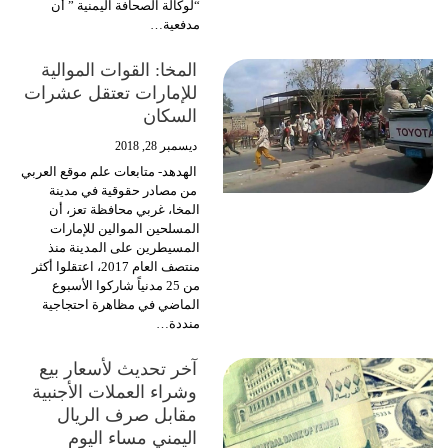
“لوكالة الصحافة اليمنية ” أن
مدفعية…
المخا: القوات الموالية
للإمارات تعتقل عشرات
السكان
ديسمبر 28, 2018
الهدهد- متابعات علم موقع العربي
من مصادر حقوقية في مدينة
المخا، غربي محافظة تعز، أن
المسلحين الموالين للإمارات
المسيطرين على المدينة منذ
منتصف العام 2017، اعتقلوا أكثر
من 25 مدنياً شاركوا الأسبوع
الماضي في مظاهرة احتجاجية
منددة…
آخر تحديث لأسعار بيع
وشراء العملات الأجنبية
مقابل صرف الريال
اليمني مساء اليوم