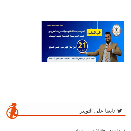
تابعنا على التويتر
تغريدات بواسطة @alhudhudnet