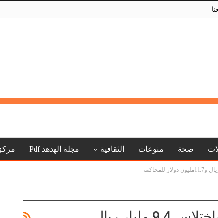
نا
لات
صحة
منوعات
الثقافية
مجلة الهدهد Pdf
مركز
النيابة العسكرية تحيل متهمين باختلاس 9.4 مليار ريال