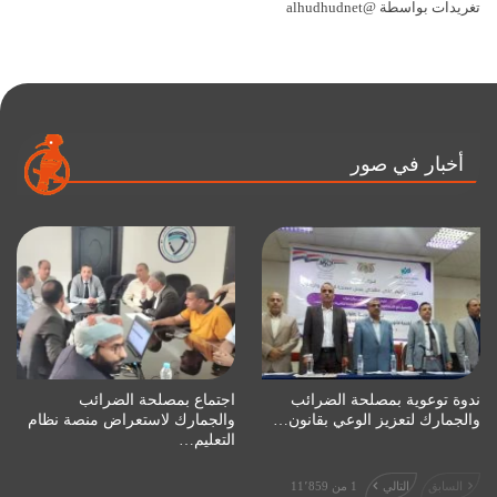
تغريدات بواسطة @alhudhudnet
أخبار في صور
ندوة توعوية بمصلحة الضرائب
اجتماع بمصلحة الضرائب
والجمارك لتعزيز الوعي بقانون…
والجمارك لاستعراض منصة نظام
التعليم…
السابق
التالي
1 من 11٬859