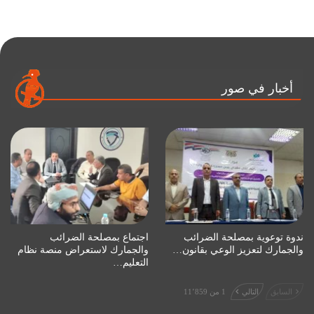
أخبار في صور
ندوة توعوية بمصلحة الضرائب
اجتماع بمصلحة الضرائب
والجمارك لتعزيز الوعي بقانون…
والجمارك لاستعراض منصة نظام
التعليم…
السابق
التالي
1 من 11٬859