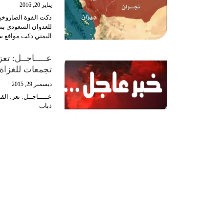
يناير 20, 2016
دكت القوة الصاروخية
للعدوان السعودي بن
اليمني دكت مواقع س
عـــــاجــل: ت
تجمعات للغزاة
ديسمبر 29, 2015
عـــــاجــل: تعز: ا
ذباب