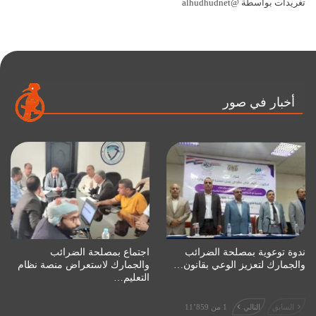
تغريدات بواسطة @alhudhudnet
أخبار في صور
ندوة توعوية بمصلحة الضرائب
اجتماع بمصلحة الضرائب
والجمارك لتعزيز الوعي بقانون…
والجمارك لاستعراض منصة نظام
التعليم…
السابق
التالي
1 من 11٬859