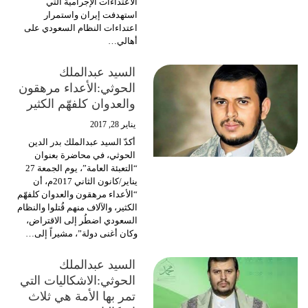
الاعتداءات الإجرامية التي
استهدفت إيران واستمرار
اعتداءات النظام السعودي على
أهالي…
السيد عبدالملك
الحوثي:الأعداء مرهقون
والعدوان كلفهّم الكثير
يناير 28, 2017
أكدّ السيد عبدالملك بدر الدين
الحوثي، في محاضرة بعنوان
“التعبئة العامة”، يوم الجمعة 27
يناير/كانون الثاني 2017م، أن
“الأعداء مرهقون والعدوان كلفهّم
الكثير، والآلاف منهم قُتلوا والنظام
السعودي اضطُر إلى الاقتراض،
وكان أغنى دولة”، مشيراً إلى…
السيد عبدالملك
الحوثي:الاشكاليات التي
تمر بها الأمة هي ثلاث